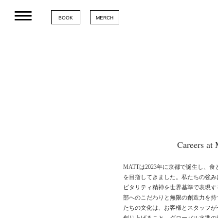
BOOK
MERCH
Careers a
MATTは2023年に京都で誕生し、
を目指してきました。私たちの強み
ピタリティ精神を世界基準で表現す
部へのこだわりと無限の創造力を持
たちの文化は、お客様とスタッフが
創り上げること。グローバル水準の