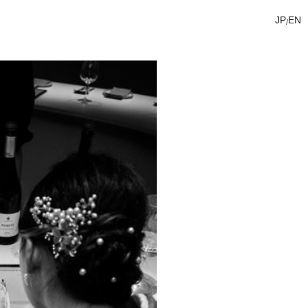
JP
EN
/