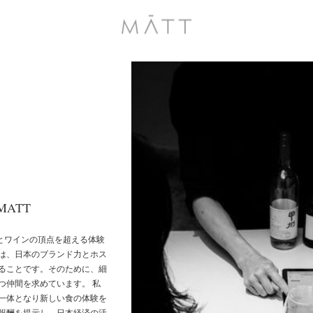
t MATT
食とワインの頂点を超える体験
は、日本のブランド力とホス
ることです。そのために、細
つ仲間を求めています。 私
一体となり新しい食の体験を
報酬を提示し、日本経済の活