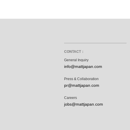
CONTACT：
General Inquiry
info@mattjapan.com
Press & Collaboration
pr@mattjapan.com
Careers
jobs@mattjapan.com